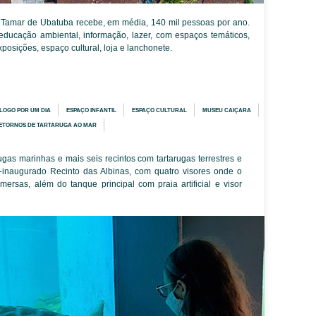
o Tamar de Ubatuba recebe, em média, 140 mil pessoas por ano.
educação ambiental, informação, lazer, com espaços temáticos,
posições, espaço cultural, loja e lanchonete.
LOGO POR UM DIA
ESPAÇO INFANTIL
ESPAÇO CULTURAL
MUSEU CAIÇARA
ETORNOS DE TARTARUGA AO MAR
gas marinhas e mais seis recintos com tartarugas terrestres e
-inaugurado Recinto das Albinas, com quatro visores onde o
mersas, além do tanque principal com praia artificial e visor