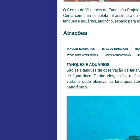
O Centro de Visitantes da Fundação Projet
Conta com uma completa infraestrutura de 
tanques e aquários, auditório, espaço para ex
Atrações
TANQUES E AQUÁRIOS
ESPAÇOS TEMÁTICOS
BIÓ
ATIVIDADES INTERATIVAS
VISITAS ORIENTADAS
R
TANQUES E AQUÁRIOS
São seis tanques de observação de tartaru
de água doce. Dentre eles, está o recém
visitante pode observar as tartarugas sub
panorâmico.