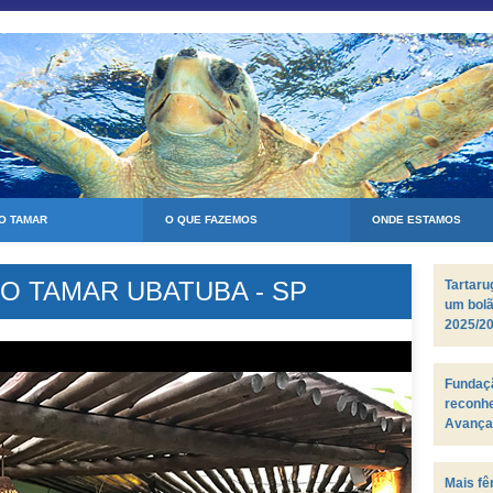
 O TAMAR
O QUE FAZEMOS
ONDE ESTAMOS
 TAMAR UBATUBA - SP
Tartar
um bol
2025/2
Fundaçã
reconh
Avança
Biosfer
Mais fê