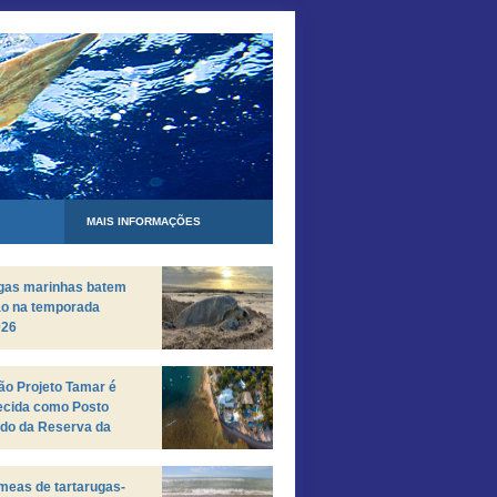
MAIS INFORMAÇÕES
ugas marinhas batem
ão na temporada
026
o Projeto Tamar é
ecida como Posto
do da Reserva da
a da Mata Atlântica
meas de tartarugas-