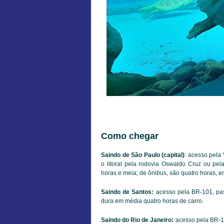
Como chegar
Saindo de São Paulo (capital)
: acesso pela
o litoral pela rodovia Oswaldo Cruz ou pe
horas e meia; de ônibus, são quatro horas, e
Saindo de Santos:
acesso pela BR-101, pas
dura em média quatro horas de carro.
Saindo do Rio de Janeiro:
acesso pela BR-10