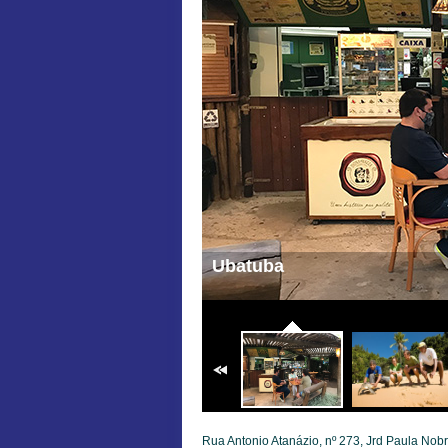
Ubatuba
Rua Antonio Atanázio, nº 273, Jrd Paula Nob