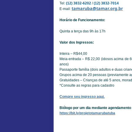
Tel:
(12) 3832-6202
/
(12) 3832-7014
tamaruba@tamar.org.br
E-mail:
Horário de Funcionamento:
Quinta a terça das 9h às 17h
Valor dos Ingressos:
Inteira – R$44,00
Meia-entrada – R$ 22,00 (idosos acima de 60
anos)
Passaporte família (dois adultos e duas cria
Grupos acima de 20 pessoas (previamente a
Gratuidades – Crianças de até 5 anos, mora
*Consulte as regras para cadastro
Compre seu ingresso aqui.
Biólogo por um dia mediante agendamento
https://bit.ly/projetotamarubatuba