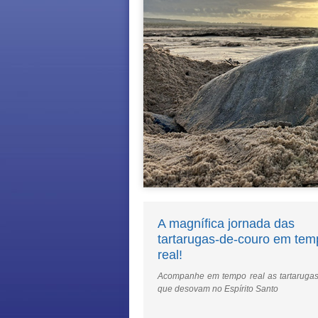
A magnífica jornada das
tartarugas-de-couro em tem
real!
Acompanhe em tempo real as tartarugas
que desovam no Espírito Santo