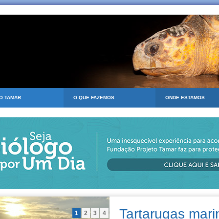
 O TAMAR
O QUE FAZEMOS
ONDE ESTAMOS
Tartarugas mar
1
2
3
4