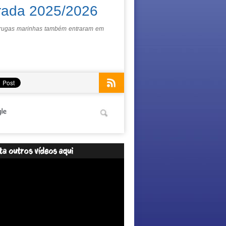
rada 2025/2026
arugas marinhas também entraram em