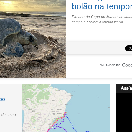
bolão na tempo
Em ano de Copa do Mundo, as tart
campo e fizeram a torcida vibrar.
po
-de-couro