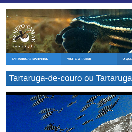
TARTARUGAS MARINHAS
VISITE O TAMAR
O QU
Tartaruga-de-couro ou Tartaruga