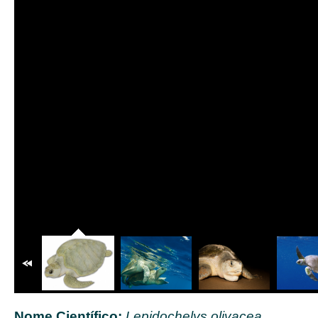
Nome Científico:
Lepidochelys olivacea